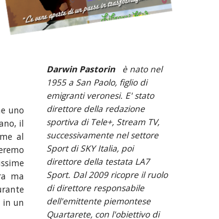
Darwin Pastorin 
  è nato nel 
1955 a San Paolo, figlio di 
emigranti veronesi. E' stato 
direttore della redazione 
he uno
sportiva di Tele+, Stream TV, 
no, il
successivamente nel settore 
eme al
Sport di SKY Italia, poi 
zeremo
direttore della testata LA7 
issime
Sport. Dal 2009 ricopre il ruolo 
era ma
di direttore responsabile 
urante
dell'emittente piemontese 
, in un
Quartarete, con l'obiettivo di 