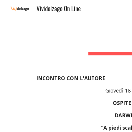
Vividolzago On Line
Sk
    INCONTRO CON L'AUTORE    
Giovedì 18
OSPITE
DARWI
"A piedi sca