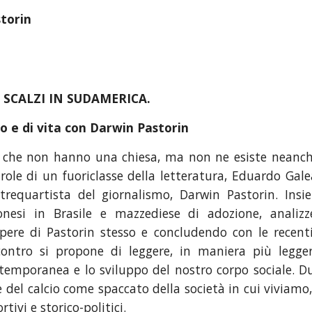
storin
I SCALZI IN SUDAMERICA.
io e di vita con Darwin Pastorin
ile che non hanno una chiesa, ma non ne esiste neanc
ole di un fuoriclasse della letteratura, Eduardo Galea
trequartista del giornalismo, Darwin Pastorin. Insi
ronesi in Brasile e mazzediese di adozione, analiz
opere di Pastorin stesso e concludendo con le recent
contro si propone di leggere, in maniera più legg
temporanea e lo sviluppo del nostro corpo sociale. D
e del calcio come spaccato della società in cui viviamo
ivi e storico-politici.